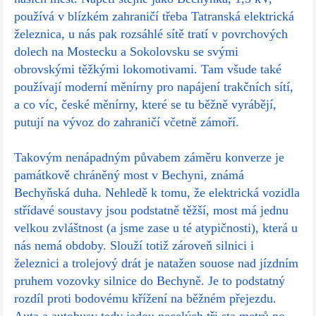
používá v blízkém zahraničí třeba Tatranská elektrická
železnica, u nás pak rozsáhlé sítě tratí v povrchových
dolech na Mostecku a Sokolovsku se svými
obrovskými těžkými lokomotivami. Tam všude také
používají moderní měnírny pro napájení trakčních sítí,
a co víc, české měnírny, které se tu běžně vyrábějí,
putují na vývoz do zahraničí včetně zámoří.
Takovým nenápadným půvabem záměru konverze je
památkově chráněný most v Bechyni, známá
Bechyňská duha. Nehledě k tomu, že elektrická vozidla
střídavé soustavy jsou podstatně těžší, most má jednu
velkou zvláštnost (a jsme zase u té atypičnosti), která u
nás nemá obdoby. Slouží totiž zároveň silnici i
železnici a trolejový drát je natažen souose nad jízdním
pruhem vozovky silnice do Bechyně. Je to podstatný
rozdíl proti bodovému křížení na běžném přejezdu.