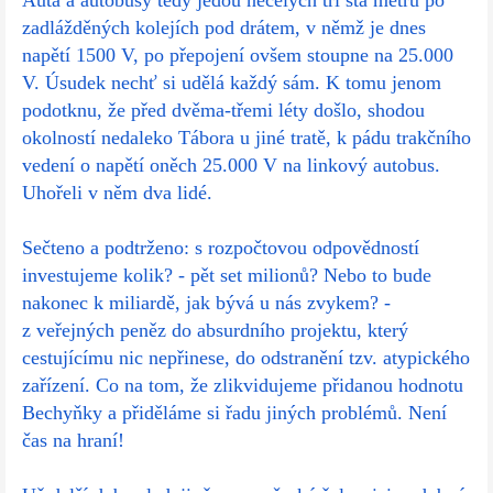
Auta a autobusy tedy jedou necelých tři sta metrů po
zadlážděných kolejích pod drátem, v němž je dnes
napětí 1500 V, po přepojení ovšem stoupne na 25.000
V. Úsudek nechť si udělá každý sám. K tomu jenom
podotknu, že před dvěma-třemi léty došlo, shodou
okolností nedaleko Tábora u jiné tratě, k pádu trakčního
vedení o napětí oněch 25.000 V na linkový autobus.
Uhořeli v něm dva lidé.
Sečteno a podtrženo: s rozpočtovou odpovědností
investujeme kolik? - pět set milionů? Nebo to bude
nakonec k miliardě, jak bývá u nás zvykem? -
z veřejných peněz do absurdního projektu, který
cestujícímu nic nepřinese, do odstranění tzv. atypického
zařízení. Co na tom, že zlikvidujeme přidanou hodnotu
Bechyňky a přiděláme si řadu jiných problémů. Není
čas na hraní!