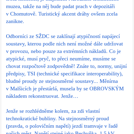
muzea, takže na něj bude padat prach v depozitáři
v Chomutově. Turistický akcent dráhy ovšem zcela
zanikne.
Odborníci ze SŽDC se zaklínají atypičností napájecí
soustavy, kterou podle nich není možné dále udržovat
v provozu, nebo pouze za extrémních nákladů. Co je
atypické, musí pryč, to přeci neumíme, musíme se
chovat rozpočtově zodpovědně! Znáte to, normy, unijní
předpisy, TSI (technické specifikace interoperability),
bludné proudy ze stejnosměrné soustavy... Měnírna
v Malšicích je přestárlá, musela by se OBROVSKÝM
nákladem rekonstruovat. Jenže…
Jenže se rozhlédněme kolem, za zdi vlastní
technokratické bubliny. Na stejnosměrný proud
(pravda, o polovičním napětí) jezdí tramvaje v řadě
našich měst. Napětí stejné jako Bechyňka, 1,5 kV,