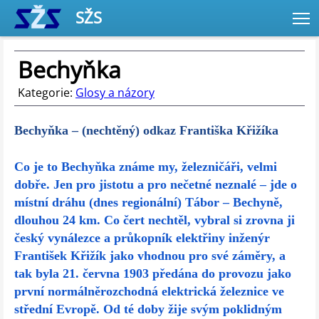
SŽS
T
Bechyňka
Kategorie:
Glosy a názory
Bechyňka – (nechtěný) odkaz Františka Křižíka
Co je to Bechyňka známe my, železničáři, velmi
dobře. Jen pro jistotu a pro nečetné neznalé – jde o
místní dráhu (dnes regionální) Tábor – Bechyně,
dlouhou 24 km. Co čert nechtěl, vybral si zrovna ji
český vynálezce a průkopník elektřiny inženýr
František Křižík jako vhodnou pro své záměry, a
tak byla 21. června 1903 předána do provozu jako
první normálněrozchodná elektrická železnice ve
střední Evropě. Od té doby žije svým poklidným