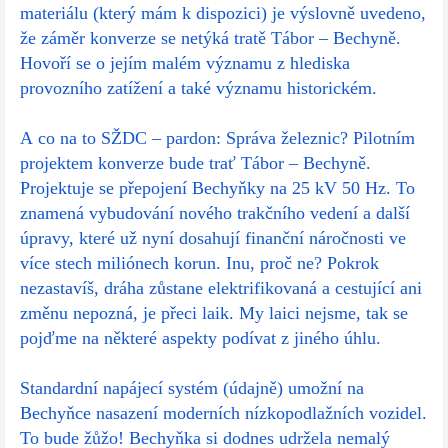
materiálu (který mám k dispozici) je výslovně uvedeno,
že záměr konverze se netýká tratě Tábor – Bechyně.
Hovoří se o jejím malém významu z hlediska
provozního zatížení a také významu historickém.
A co na to SŽDC – pardon: Správa železnic? Pilotním
projektem konverze bude trať Tábor – Bechyně.
Projektuje se přepojení Bechyňky na 25 kV 50 Hz. To
znamená vybudování nového trakčního vedení a další
úpravy, které už nyní dosahují finanční náročnosti ve
více stech miliónech korun. Inu, proč ne? Pokrok
nezastavíš, dráha zůstane elektrifikovaná a cestující ani
změnu nepozná, je přeci laik. My laici nejsme, tak se
pojďme na některé aspekty podívat z jiného úhlu.
Standardní napájecí systém (údajně) umožní na
Bechyňce nasazení moderních nízkopodlažních vozidel.
To bude žůžo! Bechyňka si dodnes udržela nemalý