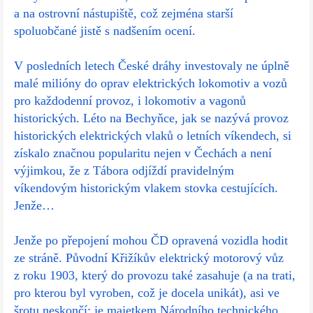
a na ostrovní nástupiště, což zejména starší
spoluobčané jistě s nadšením ocení.
V posledních letech České dráhy investovaly ne úplně
malé milióny do oprav elektrických lokomotiv a vozů
pro každodenní provoz, i lokomotiv a vagonů
historických. Léto na Bechyňce, jak se nazývá provoz
historických elektrických vlaků o letních víkendech, si
získalo značnou popularitu nejen v Čechách a není
výjimkou, že z Tábora odjíždí pravidelným
víkendovým historickým vlakem stovka cestujících.
Jenže…
Jenže po přepojení mohou ČD opravená vozidla hodit
ze stráně. Původní Křižíkův elektrický motorový vůz
z roku 1903, který do provozu také zasahuje (a na trati,
pro kterou byl vyroben, což je docela unikát), asi ve
šrotu neskončí; je majetkem Národního technického