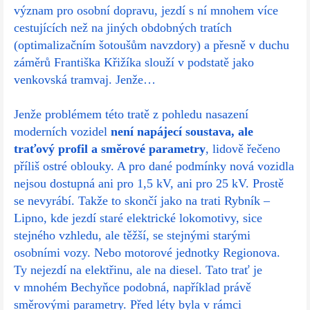
význam pro osobní dopravu, jezdí s ní mnohem více
cestujících než na jiných obdobných tratích
(optimalizačním šotoušům navzdory) a přesně v duchu
záměrů Františka Křižíka slouží v podstatě jako
venkovská tramvaj. Jenže…
Jenže problémem této tratě z pohledu nasazení
moderních vozidel
není napájecí soustava, ale
traťový profil a směrové parametry
, lidově řečeno
příliš ostré oblouky. A pro dané podmínky nová vozidla
nejsou dostupná ani pro 1,5 kV, ani pro 25 kV. Prostě
se nevyrábí. Takže to skončí jako na trati Rybník –
Lipno, kde jezdí staré elektrické lokomotivy, sice
stejného vzhledu, ale těžší, se stejnými starými
osobními vozy. Nebo motorové jednotky Regionova.
Ty nejezdí na elektřinu, ale na diesel. Tato trať je
v mnohém Bechyňce podobná, například právě
směrovými parametry. Před léty byla v rámci