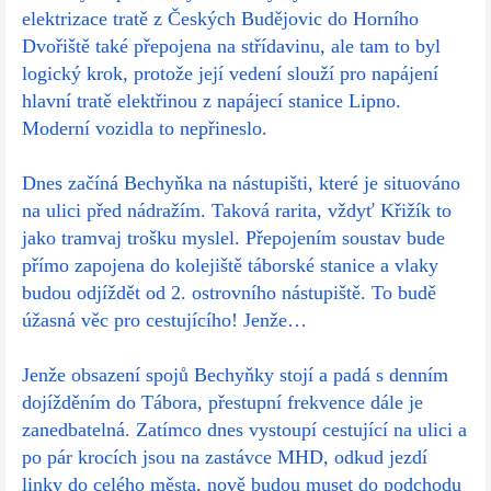
elektrizace tratě z Českých Budějovic do Horního
Dvořiště také přepojena na střídavinu, ale tam to byl
logický krok, protože její vedení slouží pro napájení
hlavní tratě elektřinou z napájecí stanice Lipno.
Moderní vozidla to nepřineslo.
Dnes začíná Bechyňka na nástupišti, které je situováno
na ulici před nádražím. Taková rarita, vždyť Křižík to
jako tramvaj trošku myslel. Přepojením soustav bude
přímo zapojena do kolejiště táborské stanice a vlaky
budou odjíždět od 2. ostrovního nástupiště. To budě
úžasná věc pro cestujícího! Jenže…
Jenže obsazení spojů Bechyňky stojí a padá s denním
dojížděním do Tábora, přestupní frekvence dále je
zanedbatelná. Zatímco dnes vystoupí cestující na ulici a
po pár krocích jsou na zastávce MHD, odkud jezdí
linky do celého města, nově budou muset do podchodu