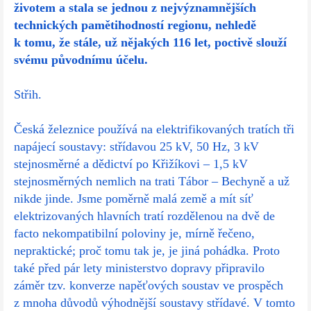
životem a stala se jednou z nejvýznamnějších
technických pamětihodností regionu, nehledě
k tomu, že stále, už nějakých 116 let, poctivě slouží
svému původnímu účelu.
Střih.
Česká železnice používá na elektrifikovaných tratích tři
napájecí soustavy: střídavou 25 kV, 50 Hz, 3 kV
stejnosměrné a dědictví po Křižíkovi – 1,5 kV
stejnosměrných nemlich na trati Tábor – Bechyně a už
nikde jinde. Jsme poměrně malá země a mít síť
elektrizovaných hlavních tratí rozdělenou na dvě de
facto nekompatibilní poloviny je, mírně řečeno,
nepraktické; proč tomu tak je, je jiná pohádka. Proto
také před pár lety ministerstvo dopravy připravilo
záměr tzv. konverze napěťových soustav ve prospěch
z mnoha důvodů výhodnější soustavy střídavé. V tomto