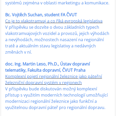
systémů zejména v oblasti marketingu a komunikace.
Bc. Vojtěch Suchan, student FA ČVUT
Co je to vlakotramvaj a co říká evropská legislativa
V příspěvku se dozvíte o dvou základních typech
vlakotramvajových vozidel a provozů, jejich výhodách
a nevýhodách, možnostech nasazení na regionální
tratě a aktuálním stavu legislativy a nedávných
změnách v ní.
doc. Ing. Martin Leso, Ph.D., Ústav dopravní
telematiky, Fakulta dopravní, ČVUT Praha
Komplexní pojetí regionální železnice jako páteřní
železniční dopravní systém v regionech
V příspěvku bude diskutován možný komplexní
přístup s využitím moderních technologií umožňující
modernizaci regionální železnice jako funkční a
využitelnou dopravní páteř pro regionální dopravu.