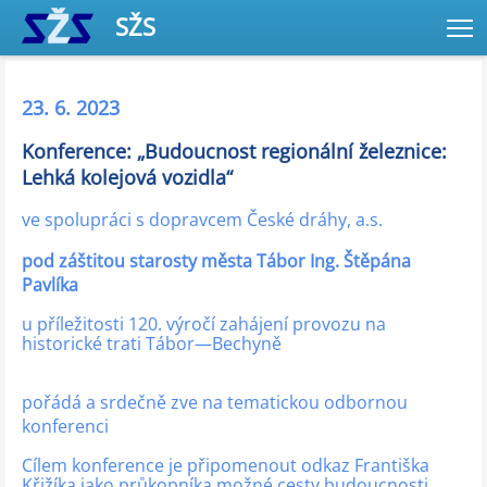
SŽS
T
23.
6. 2023
Konference: „Budoucnost regionální železnice:
Lehká kolejová vozidla“
ve spolupráci s dopravcem České dráhy, a.s.
pod záštitou starosty města Tábor Ing. Štěpána
Pavlíka
u příležitosti 120. výročí zahájení provozu na
historické trati Tábor—Bechyně
pořádá a srdečně zve na tematickou odbornou
konferenci
Cílem konference je připomenout odkaz Františka
Křižíka jako průkopníka možné cesty budoucnosti