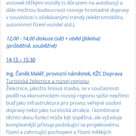
vozovek těžkými vozidly (s důrazem na autobusy) a
dále možnou budoucnost rozvoje hromadné dopravy
v souvislosti s očekávanými trendy (elektromobilita,
autonomní řízení vozidel atd.).
12,00 - 14,00 diskuze (sál) + oběd (jídelna)
(průběžně, souběžně)
14,15 – 15,30
Ing. Čeněk Maléř, provozní náměstek, KŽC Doprava
Turistická železnice a rozvoj regionu
Železnice, jakožto liniová stavba, se v současnosti
podílí na ekonomickém rozvoji regionu spíše nepřímo
buď jako infrastruktura pro provoz veřejné osobní
dopravy nebo jako turistická atrakce. I kombinace
těchto dvou funkcí může být úspěšná, ale vyžaduje
komplexnější přístup podobající se projektovému
řízení a zahrnující pochopení a řízení měkkých