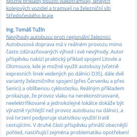
Možné příklady použití vlakotramvají, lehkých
kolejových vozidel a tramvají na železniční síti
Středočeského kraje
Ing. Tomáš Tužín
Nevýhody autobusu proti regionální železnici
Autobusová doprava má v reálném provozu mimo
často zdůrazňovaných výhod i své nevýhody. Autor
příspěvku nabízí praktický příklad spojení Litovle a
Olomouce, kde je možné využít autobusy (včetně
expresních linek vedených po dálnici D35), dále dvě
varianty železničního spojení (přes Červenku a přes
Senici) a oblíbenou cyklostezku. Reálným příkladem
prokazuje, že provoz vlaku na nerekonstruované,
neelektrifikované a jednokolejné lokálce dokáže být
výrazně rychlejší než provoz autobusu na dálnici, a
svá tvrzení podporuje statistkou využití tratě
cestujícími. V druhé části příspěvku přináší obecnější
pohled, nastiňující zejména problematiku opotřebení