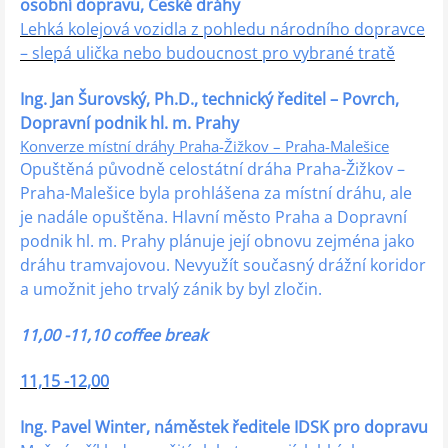
osobní dopravu, České dráhy
Lehká kolejová vozidla z pohledu národního dopravce
– slepá ulička nebo budoucnost pro vybrané tratě
Ing. Jan Šurovský, Ph.D., technický ředitel – Povrch,
Dopravní podnik hl. m. Prahy
Konverze místní dráhy Praha-Žižkov – Praha-Malešice
Opuštěná původně celostátní dráha Praha-Žižkov –
Praha-Malešice byla prohlášena za místní dráhu, ale
je nadále opuštěna. Hlavní město Praha a Dopravní
podnik hl. m. Prahy plánuje její obnovu zejména jako
dráhu tramvajovou. Nevyužít současný drážní koridor
a umožnit jeho trvalý zánik by byl zločin.
11,00 -11,10 coffee break
11,15 -12,00
Ing. Pavel Winter, náměstek ředitele IDSK pro dopravu